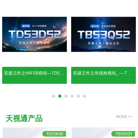
双摄王炸之有线枪模组_-—TB5
4G双卡3年真免流—TD53G30
3Q52
天视通产品
MORE >>