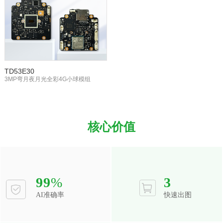
TD53E30
3MP弯月夜月光全彩4G小球模组
核心价值
99
%
3
AI准确率
快速出图