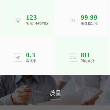
123
99.99
客服1小时响应
录像稳定性
0.3
8
H
客退率
即时送货
质量