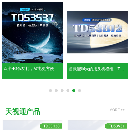
双卡4G低功耗，省电更方便—T
首款能聊天的摇头机模组—TD5
D53S37
3B12
天视通产品
MORE >>