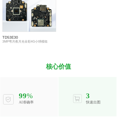
TD53E30
3MP弯月夜月光全彩4G小球模组
核心价值
99
%
3
AI准确率
快速出图