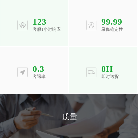
123
99.99
客服1小时响应
录像稳定性
0.3
8
H
客退率
即时送货
质量