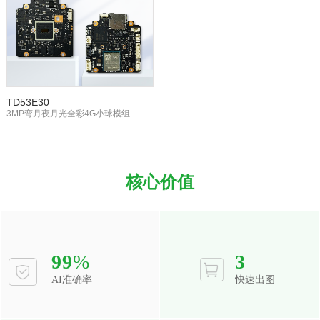
TD53E30
3MP弯月夜月光全彩4G小球模组
核心价值
99
%
3
AI准确率
快速出图