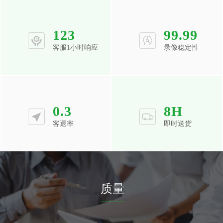
123
99.99
客服1小时响应
录像稳定性
0.3
8
H
客退率
即时送货
质量