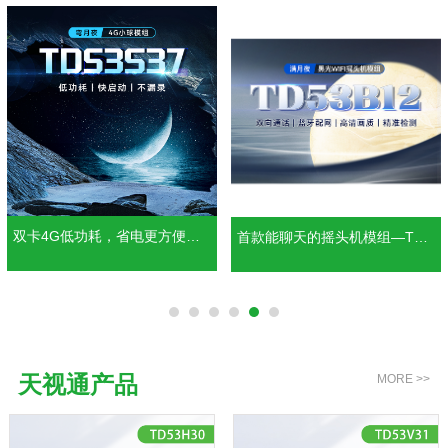
首款能聊天的摇头机模组—TD5
双摄王炸之4G球模组—TD53E5
3B12
2
天视通产品
MORE >>