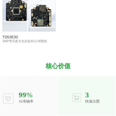
TD53E30
3MP弯月夜月光全彩4G小球模组
核心价值
99
%
3
AI准确率
快速出图