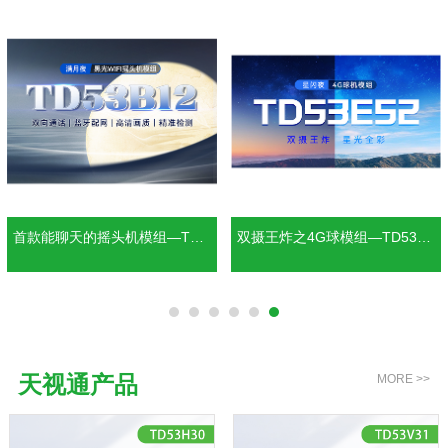
首款能聊天的摇头机模组—TD5
双摄王炸之4G球模组—TD53E5
3B12
2
天视通产品
MORE >>