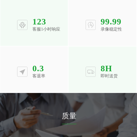
123
99.99
客服1小时响应
录像稳定性
0.3
8
H
客退率
即时送货
质量